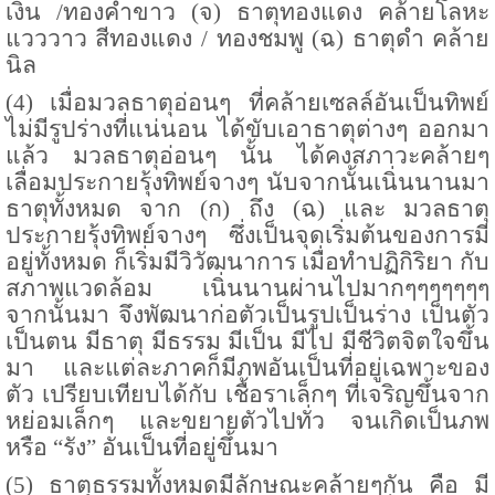
เงิน
/
ทองคำขาว
(
จ
)
ธาตุทองแดง คล้ายโลหะ
แวววาว สีทองแดง
/
ทองชมพู
(
ฉ
)
ธาตุดำ คล้าย
นิล
(
4
) เมื่อมวลธาตุอ่อนๆ ที่คล้ายเซลล์อันเป็นทิพย์
ไม่มีรูปร่างที่แน่นอน ได้ขับเอาธาตุต่างๆ ออกมา
แล้ว มวลธาตุอ่อนๆ นั้น ได้คงสภาวะคล้ายๆ
เลื่อมประกายรุ้งทิพย์จางๆ นับจากนั้นเนิ่นนานมา
ธาตุทั้งหมด จาก
(
ก
)
ถึง
(
ฉ
)
และ มวลธาตุ
ประกายรุ้งทิพย์จางๆ ซึ่งเป็นจุดเริ่มต้นของการมี
อยู่ทั้งหมด ก็เริ่มมีวิวัฒนาการ เมื่อทำปฏิกิริยา กับ
สภาพแวดล้อม เนิ่นนานผ่านไปมากๆๆๆๆๆๆๆ
จากนั้นมา จึงพัฒนาก่อตัวเป็นรูปเป็นร่าง เป็นตัว
เป็นตน มีธาตุ มีธรรม มีเป็น มีไป มีชีวิตจิตใจขึ้น
มา และแต่ละภาคก็มีภพอันเป็นที่อยู่เฉพาะของ
ตัว เปรียบเทียบได้กับ เชื้อราเล็กๆ ที่เจริญขึ้นจาก
หย่อมเล็กๆ และขยายตัวไปทั่ว จนเกิดเป็นภพ
หรือ “รัง” อันเป็นที่อยู่ขึ้นมา
(
5
) ธาตุธรรมทั้งหมดมีลักษณะคล้ายๆกัน คือ มี