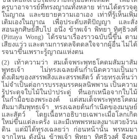
ครูบาอาจารย์ที่ทรงญาณทั้งหลาย ท่านได้ตรวจดู
ในญาณ และขยายความเอาเอง เท่าที่รู้เห็นเพิ่ม
เติมเองในญาณ เพื่อประดับสติปัญญา และสั่ง
สอนลูกศิษย์สืบไป อนึ่ง ข้าพเจ้า พิทยา ทิศุธิวงศ์
(Pittaya Wong)
ได้รจนาเรื่องราวฉบับนี้ขึ้น ตาม
เสียงแว่ว และตามการดลจิตดลใจจากผู้อื่น ไม่ได้
รจนาขึ้นเพราะรู้ญาณแห่งตน
(2) เท้าความว่า สมเด็จพระพุทธโคดมสัมมาสัม
พุทธเจ้า ไม่ทรงเฉลยต้นกำเนิดความเป็นมา
ดั้งเดิมของสรรพสิ่งและสรรพสัตว์ ด้วยทรงเห็นว่า
ไม่จำเป็นต่อการบรรลุมรรคผลนิพพาน เป็นความ
รู้ประดุจใบไม้ในป่าประดู่ ที่นอกเหนือจากใบไม้
ในกำมือของพระองค์ แต่สมเด็จพระพุทธโคดม
สัมมาสัมพุทธเจ้า ทรงเฉลยต้นกำเนิดของมนุษย์
และสัตว์ โดยเนื้อหาอธิบายเฉพาะเมื่อโลกเกิด
ใหม่ขึ้นแต่ละครั้ง และมีเทพพรหมลงมาเสวยง้วน
ดิน แต่มิได้ทรงเฉลยว่า ก่อนหน้านั้น พรหมมา
จากไหน ดังนั้น ข้าพเจ้า พิทยา ทิศุธิวงศ์ จึงขอ