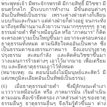
พระพุทธเจ้า มีพระจักรพรรดิ มีกายสิทธิ์ มีวิชชา มี
ยนตร์กลไก มีระบบการทำงาน มีขั้นตอนต่างๆ
อันเป็นทิพย์เป็นธรรม เพราะต่างฝ่ายต่างก็เลียน
แบบกันและกันมา แต่ต่างฝ่ายก็ต่างอยู่ จนกระทั่ง
มาถึงจุดที่ผ่านมาแล้วยาวนานมากๆๆๆๆๆๆๆ ธาตุ
ธรรมฝ่ายดำ ที่ดำเหมือนนิล หรือ “ภาคมาร” ก็คิด
จะครองความเป็นใหญ่ขึ้นมา อยากจะครอบครอง
ธาตุธรรมทั้งหมด ตามนิสัยใจคออันเป็นพาล ซึ่ง
เป็นธรรมดาของธรรมภาคมาร จึงแอบปรุงธาตุ
ปรุงธรรม สะสมกำลัง และคิดค้นวิชชาขึ้นมา
วางแผนการร้ายต่างๆ เอาไว้มากมาย เพื่อเตรียม
รบ และยึดธาตุธรรมเอาไว้ทั้งหมด
(หมายเหตุ
:
ณ ตอนนั้นยังไม่มีมนุษย์และสัตว์ มี
แต่ภพภูมิละเอียดอันเป็นทิพย์เป็นธรรม)
(
6
) เมื่อธาตุธรรมฝ่ายดำ ซึ่งมีลักษณะดำเงา
แวววาวเหมือนนิล หรือ ภาคมารนั้น เริ่มดำเนิน
ตามแผน คือเข้ายึดครอง ภาคส่วนต่างๆ ของธาตุ
ธรรมอื่นๆ ธาตุธรรมอื่นๆ จึงเริ่มรู้ตัวขึ้นมา ต่าง