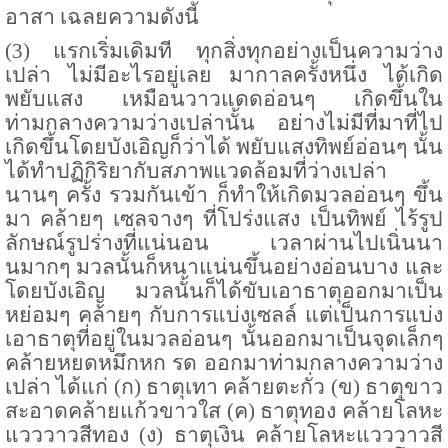
อาสา เฉลยความดังนี้
(
3
) แรกเริ่มเดิมที ทุกสิ่งทุกอย่างเป็นความว่าง
เปล่า ไม่มีอะไรอยู่เลย มากาลครั้งหนึ่ง ได้เกิด
พยับแสง เหมือนวาวแดดอ่อนๆ เกิดขึ้นใน
ท่ามกลางความว่างเปล่านั้น อย่างไม่มีที่มาที่ไป
เกิดขึ้นโดยบังเอิญก็ว่าได้ พยับแสงทิพย์อ่อนๆ นั้น
ได้ทำปฏิกิริยากับสภาพแวดล้อมที่ว่างเปล่า
นานๆ ครั้ง รวมกันเข้า ก็ทำให้เกิดมวลอ่อนๆ ขึ้น
มา คล้ายๆ เซลจางๆ ที่โปร่งแสง เป็นทิพย์ ไร้รูป
ลักษณ์รูปร่างที่แน่นอน เวลาผ่านไปเนิ่นนา
นมากๆ มวลนั้นก็หนาแน่นขึ้นอย่างอ่อนบาง และ
โดยบังเอิญ มวลนั้นก็ได้ขับเอาธาตุออกมาเป็น
หย่อมๆ คล้ายๆ กับการแบ่งเซลล์ แต่เป็นการแบ่ง
เอาธาตุที่อยู่ในมวลอ่อนๆ นั้นออกมาเป็นจุดเล็กๆ
คล้ายหยดหมึกหก รด ออกมาท่ามกลางความว่าง
เปล่า ได้แก่
(
ก
)
ธาตุเทา คล้ายตะกั่ว
(
ข
)
ธาตุขาว
สะอาดคล้ายแก้วขาวใส
(
ค
)
ธาตุทอง คล้ายโลหะ
แวววาวสีทอง
(
ง
)
ธาตุเงิน คล้ายโลหะแวววาวสี