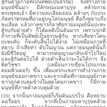
สู้กันด้วยกายที่เป็นทิพย์เป็นธรรม) จึงสร้างกาย
มนุษย์ขึ้นมา มีลักษณะมหาบุรุษ คล้ายกาย
พระพุทธเจ้า มีความละเอียดอ่อน คล้ายๆ กับประ
ภัสสราพรหมที่มาอยู่บนโลกมนุษย์ คือกึ่งหยาบกึ่ง
ละเอียด แล้วภาคขาวก็อาศัยกายมนุษย์นั้นปะทะ
สู้รบกับฝ่ายดำ ก็ได้ผลดีเป็นอันมาก เพราะปกติ
ถ้ากายที่เป็นทิพย์เป็นธรรมสู้กัน หากเสียท่าโดน
ปะทะดับ ก็จะดับสิ้นไปได้ง่าย ไม่เหมือนกายที่
หยาบ ถ้าเสียท่า ดับในญาณ แต่กายมนุษย์นั้นก็
ยังมีชีวิตอยู่ สามารถต่อญาณกลับเข้าไปใหม่
และสู้กันต่อไปได้ ฝ่ายดำเห็นว่าจะไม่ได้การ จึง
คิดวิชชา (เหมือนการเขียนโปรแกรม
คอมพิวเตอร์) ขึ้น เพื่อแทรกแซงการทำงานกาย
มนุษย์ของภาคขาว และจากเดิมที่กายมนุษย์ภาค
ขาวถูกควบคุมข้างในสุดโดยภาคขาว ก็มีกาย
มนุษย์ที่ภาคดำควบคุมด้วย
(
10
) จากนั้นกายมนุษย์ก็เริ่มผันแปรไป คือหยาบ
ลงเรื่อยๆ จากที่เป็นกายมหาบุรุษคล้าย