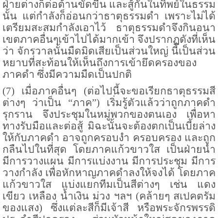
ฝ่ายต่างก็ต่อต้านขัดขืน และสู้กันในทิพย์ในธรรม
นั้น แต่กำลังก็อ่อนกว่าธาตุธรรมดำ เพราะไม่ได้
เตรียมสะสมกำลังเอาไว้ ธาตุธรรมดำจึงกินอนา
เขตภาคอื่นๆเข้าไปได้มากเข้า จึงปรากฏดังที่เห็น
ว่า จักรวาลนั้นมืดมิดเสียเป็นส่วนใหญ่ นี้เป็นส่วน
หยาบที่สะท้อนให้เห็นถึงการเข้ายึดครองของ
ภาคดำ ซึ่งมีความมืดเป็นปกติ
(
7
) เมื่อภาคอื่นๆ (ต่อไปนี้จะขอเรียกธาตุธรรมสี
ต่างๆ ว่าเป็น “ภาค”) เริ่มรู้ตัวแล้วว่าถูกภาคดำ
รุกราน จึงประชุมในหมู่พวกของตนเอง เพื่อหา
ทางรับมือและต่อสู้ มิฉะนั้นจะต้องตกเป็นเบี้ยล่าง
ให้กับภาคดำ อาจถูกครอบงำ ครอบครอง และถูก
กลืนไปในที่สุด โดยภาคแก้วขาวใส เป็นฝ่ายนำ
มีการวางแผน มีการแบ่งงาน มีการประชุม มีการ
วางกำลัง เพื่อหักหาญภาคดำลงให้จงได้ โดยภาค
แก้วขาวใส แบ่งแยกทีมเป็นสีต่างๆ เช่น แดง
เขียว เหลือง น้ำเงิน ม่วง ฯลฯ (คล้ายๆ สเปคตรัม
ของแสง) ซึ่งแต่ละสีก็มีเจ้าสี หรือพระจักรพรรดิ