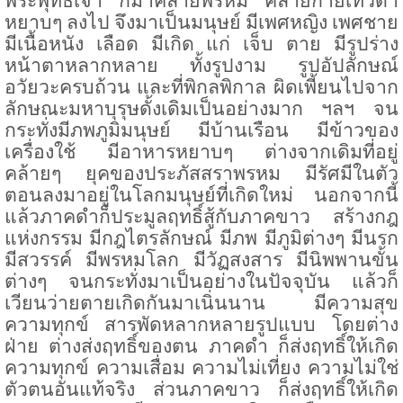
พระพุทธเจ้า ก็มาคล้ายพรหม คล้ายกายเทวดา
หยาบๆ ลงไป จึงมาเป็นมนุษย์ มีเพศหญิง เพศชาย
มีเนื้อหนัง เลือด มีเกิด แก่ เจ็บ ตาย มีรูปร่าง
หน้าตาหลากหลาย ทั้งรูปงาม รูปอัปลักษณ์
อวัยวะครบถ้วน และที่พิกลพิกาล ผิดเพี้ยนไปจาก
ลักษณะมหาบุรุษดั้งเดิมเป็นอย่างมาก ฯลฯ จน
กระทั่งมีภพภูมิมนุษย์ มีบ้านเรือน มีข้าวของ
เครื่องใช้ มีอาหารหยาบๆ ต่างจากเดิมที่อยู่
คล้ายๆ ยุคของประภัสสราพรหม มีรัศมีในตัว
ตอนลงมาอยู่ในโลกมนุษย์ที่เกิดใหม่ นอกจากนี้
แล้วภาคดำก็ประมูลฤทธิ์สู้กับภาคขาว สร้างกฎ
แห่งกรรม มีกฎไตรลักษณ์ มีภพ มีภูมิต่างๆ มีนรก
มีสวรรค์ มีพรหมโลก มีวัฏสงสาร มีนิพพานขั้น
ต่างๆ จนกระทั่งมาเป็นอย่างในปัจจุบัน แล้วก็
เวียนว่ายตายเกิดกันมาเนิ่นนาน มีความสุข
ความทุกข์ สารพัดหลากหลายรูปแบบ โดยต่าง
ฝ่าย ต่างส่งฤทธิ์ของตน ภาคดำ ก็ส่งฤทธิ์ให้เกิด
ความทุกข์ ความเสื่อม ความไม่เที่ยง ความไม่ใช่
ตัวตนอันแท้จริง ส่วนภาคขาว ก็ส่งฤทธิ์ให้เกิด