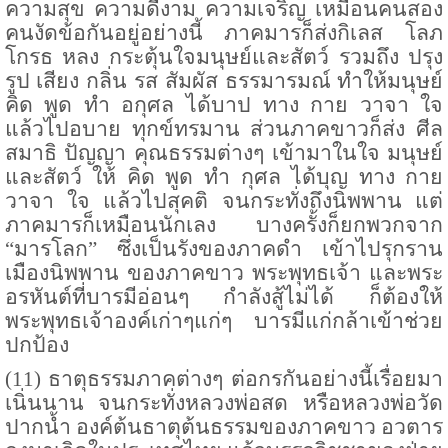
ความสุข ความดีงาม ความเจริญ เหมือนคนสอง
คนงัดข้อกันอยู่อย่างนี้ ภาคมารก็ส่งกิเลส โลภ
โกรธ หลง กระตุ้นใจมนุษย์และสัตว์ รวมถึง ปรุง
รูป เสียง กลิ่น รส สัมผัส ธรรมารมณ์ ทำให้มนุษย์
คิด พูด ทำ อกุศล ได้บาป ทาง กาย วาจา ใจ
แล้วไปอบาย ทุกข์ทรมาน ส่วนภาคขาวก็ส่ง ศีล
สมาธิ ปัญญา คุณธรรมต่างๆ เข้ามาในใจ มนุษย์
และสัตว์ ให้ คิด พูด ทำ กุศล ได้บุญ ทาง กาย
วาจา ใจ แล้วไปสุคติ จนกระทั่งถึงนิพพาน แต่
ภาคมารก็เหมือนนักเลง บางครั้งก็ยกพวกจาก
“มารโลก” ซึ่งเป็นรังของภาคดำ เข้าไปรุกราน
เมืองนิพพาน ของภาคขาว พระพุทธเจ้า และพระ
อรหันต์ที่บารมีอ่อนๆ กำลังสู้ไม่ได้ ก็ต้องให้
พระพุทธเจ้าองค์เก่าๆแก่ๆ บารมีแก่กล้าเข้าช่วย
ปกป้อง
(
11
) ธาตุธรรมภาคต่างๆ ต่อกรกันอย่างนี้เรื่อยมา
เนิ่นนาน จนกระทั่งหลวงพ่อสด หรือหลวงพ่อวัด
ปากน้ำ องค์ต้นธาตุต้นธรรมของภาคขาว อวตาร